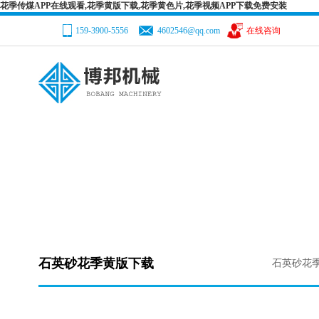
花季传煤APP在线观看,花季黄版下载,花季黄色片,花季视频APP下载免费安装
159-3900-5556
4602546@qq.com
在线咨询
网站首页
公司简介
产品目录
解决方案
新闻中心
产品目录
服务支持
您现在的位置：
网站首页
-->
产品目录
-->
花季视频APP下载免费
安装设备
-->石英砂花季黄版下载
人力资源
在线咨询
石英砂花季黄版下载
石英砂花
联系花季传煤APP在线观看