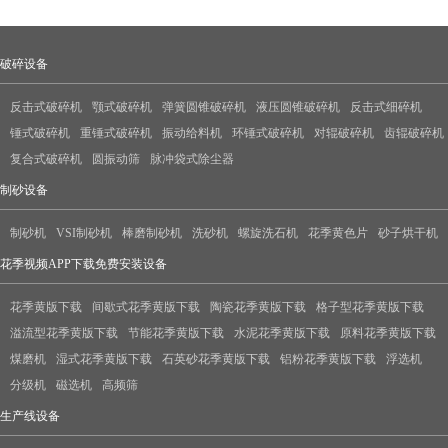
破碎设备
反击式破碎机
颚式破碎机
弹簧圆锥破碎机
液压圆锥破碎机
反击式细碎机
锤式破碎机
重锤式破碎机
振动给料机
环锤式破碎机
对辊破碎机
齿辊破碎机
复合式破碎机
圆振动筛
脉冲袋式除尘器
制砂设备
制砂机
VSI制砂机
棒磨制砂机
洗砂机
螺旋洗石机
花季黄色片
砂子烘干机
花季视频APP下载免费安装设备
花季黄版下载
间歇式花季黄版下载
陶瓷花季黄版下载
格子型花季黄版下载
溢流型花季黄版下载
节能花季黄版下载
水泥花季黄版下载
原料花季黄版下载
煤磨机
湿式花季黄版下载
石英砂花季黄版下载
铝粉花季黄版下载
浮选机
分级机
磁选机
高频筛
生产线设备