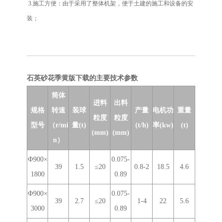
3.施工方便：由于采用了整体机架，便于土建的施工和设备的安
装；
石英砂花季黄版下载的主要技术参数
筒体
进料
出料
规格
转速
装球
产量
电机功
重量
粒度
粒度
型号
（r/mi
量(t)
(t/h)
率(kw)
(t)
(mm)
(mm)
n）
Ф900×
0.075-
39
1.5
≤20
0.8-2
18.5
4.6
1800
0.89
Ф900×
0.075-
39
2.7
≤20
1-4
22
5.6
3000
0.89