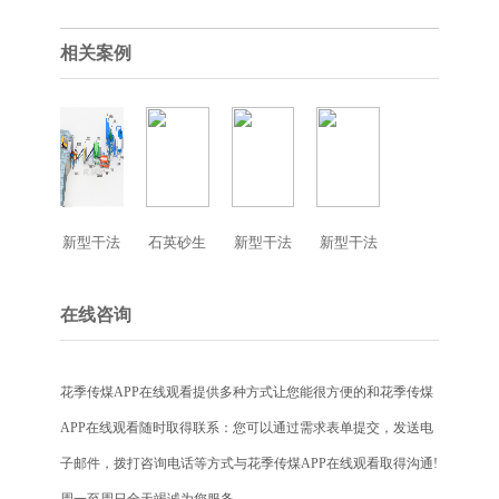
相关案例
新型干法
石英砂生
新型干法
新型干法
无铁石英
产工艺
无铁硅石
无铁钾长
石花季视
花季视频
石花季视
在线咨询
频APP下
APP下载
频APP下
载免费安
免费安装
载免费安
花季传煤APP在线观看提供多种方式让您能很方便的和花季传煤
装生产工
生产工艺
装生产工
APP在线观看随时取得联系：您可以通过需求表单提交，发送电
艺
艺
子邮件，拨打咨询电话等方式与花季传煤APP在线观看取得沟通!