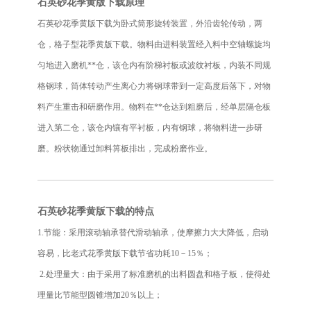
石英砂花季黄版下载原理
石英砂花季黄版下载为卧式筒形旋转装置，外沿齿轮传动，两
仓，格子型花季黄版下载。物料由进料装置经入料中空轴螺旋均
匀地进入磨机**仓，该仓内有阶梯衬板或波纹衬板，内装不同规
格钢球，筒体转动产生离心力将钢球带到一定高度后落下，对物
料产生重击和研磨作用。物料在**仓达到粗磨后，经单层隔仓板
进入第二仓，该仓内镶有平衬板，内有钢球，将物料进一步研
磨。粉状物通过卸料箅板排出，完成粉磨作业。
石英砂花季黄版下载的特点
1.节能：采用滚动轴承替代滑动轴承，使摩擦力大大降低，启动
容易，比老式花季黄版下载节省功耗10－15％；
2.处理量大：由于采用了标准磨机的出料圆盘和格子板，使得处
理量比节能型圆锥增加20％以上；