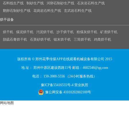
石料线生产线
制砂生产线
河卵石制砂生产线
石灰岩石料生产线
鹅卵石制砂生产线
花岗岩石料生产线
玄武岩石料生产线
烘干设备
烘干机
煤泥烘干机
污泥烘干机
沙子烘干机
粉煤灰烘干机
矿渣烘干机
脱硫石膏烘干机
石英砂烘干机
锯末烘干机
三筒烘干机
鸡粪烘干机
版权所有 © 郑州花季传煤APP在线观看机械设备有限公司 2015
地 址： 郑州中原区建设西路11号 邮箱：4602546@qq.com
电话： 159-3900-5556 （24小时服务热线）
豫ICP备55416535号-4
营业执照
豫公网安备 41010202002169号
网站地图